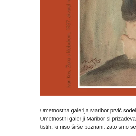
Umetnostna galerija Maribor prvič sode
Umetnostni galeriji Maribor si prizadev
tistih, ki niso širše poznani, zato smo s