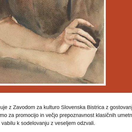
luje z Zavodom za kulturo Slovenska Bistrica z gostova
amo za promocijo in večjo prepoznavnost klasičnih umetni
e vabilu k sodelovanju z veseljem odzvali.