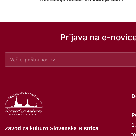
Prijava na e-novic
D
P
1
Zavod za kulturo Slovenska Bistrica
t