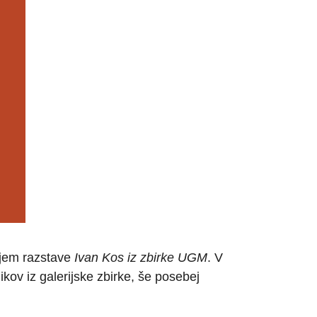
njem razstave
Ivan Kos iz zbirke UGM
. V
kov iz galerijske zbirke, še posebej