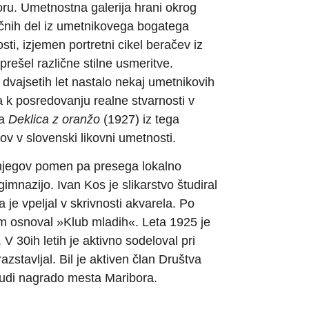
oru. Umetnostna galerija hrani okrog
ančnih del iz umetnikovega bogatega
ti, izjemen portretni cikel beračev iz
prešel različne stilne usmeritve.
vajsetih let nastalo nekaj umetnikovih
la k posredovanju realne stvarnosti v
ka
Deklica z oranžo
(1927) iz tega
ov v slovenski likovni umetnosti.
u, njegov pomen pa presega lokalno
gimnazijo. Ivan Kos je slikarstvo študiral
 je vpeljal v skrivnosti akvarela. Po
kom osnoval »Klub mladih«. Leta 1925 je
. V 30ih letih je aktivno sodeloval pri
azstavljal. Bil je aktiven član Društva
 tudi nagrado mesta Maribora.