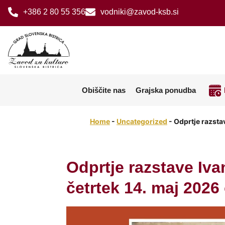
+386 2 80 55 356
vodniki@zavod-ksb.si
Obiščite nas
Grajska ponudba
Home
-
Uncategorized
-
Odprtje razstav
Odprtje razstave Iva
četrtek 14. maj 2026 